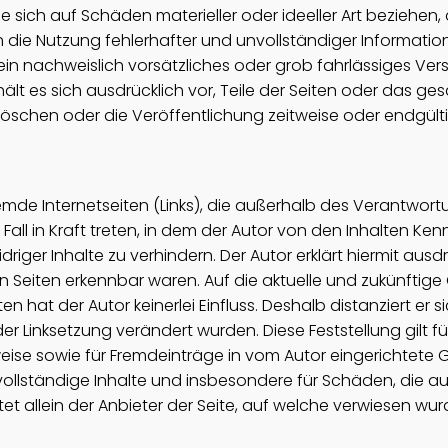
sich auf Schäden materieller oder ideeller Art beziehen,
die Nutzung fehlerhafter und unvollständiger Information
in nachweislich vorsätzliches oder grob fahrlässiges Vers
ehält es sich ausdrücklich vor, Teile der Seiten oder das
öschen oder die Veröffentlichung zeitweise oder endgültig
remde Internetseiten (Links), die außerhalb des Verantwor
Fall in Kraft treten, in dem der Autor von den Inhalten Ke
riger Inhalte zu verhindern. Der Autor erklärt hiermit ausd
en Seiten erkennbar waren. Auf die aktuelle und zukünftige 
 hat der Autor keinerlei Einfluss. Deshalb distanziert er s
der Linksetzung verändert wurden. Diese Feststellung gilt f
eise sowie für Fremdeinträge in vom Autor eingerichtete 
r unvollständige Inhalte und insbesondere für Schäden, die
 allein der Anbieter der Seite, auf welche verwiesen wurde