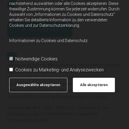
Wahlarzt
nachstehend auswählen oder alle Cookies akzeptieren. Diese
freiwillige Zustimmung können Sie jederzeit widerrufen. Durch
Auswahl von „Informationen zu Cookies und Datenschutz“
erhalten Sie detaillierte Information zu den verwendeten
Cookies und zur Datenschutzerklärung.
ALLE KURSE HIER
Informationen zu Cookies und Datenschutz
Notwendige Cookies
HandsOn Kurse mit Akkreditierung der Österreichischen
Cookies zu Marketing- und Analysezwecken
Ärztekammer und Zeugnis der Österreichischen
Gesellschaft für Ultraschall in der Medizin - auch von
der DEGUM und SGUM anerkannte Basiskurse der
Ausgewählte akzeptieren
Alle akzeptieren
Abdomensonographie und FAST Sonographie. Ab 2022
auch BLENDED Learning (Zertifizierung im Gange).
Schall in der NFA / ZAE ? FAST Kurs ! Dyspnoe in der
Ordination oder im Nachtdienst? fokussierte
Echokardiographie !