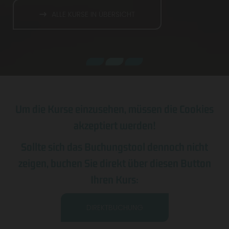
ALLE KURSE IN ÜBERSICHT
Um die Kurse einzusehen, müssen die Cookies
akzeptiert werden!
Sollte sich das Buchungstool dennoch nicht
zeigen, buchen Sie direkt über diesen Button
Ihren Kurs:
DIREKTBUCHUNG